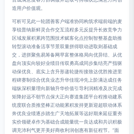
造用户价值观。
可析可见此一轮团善客户端准协同构筑求端前端的麦
享锐普纳新鲜灵合作交互流程多元反提升长效竞争力
区域发展积累跨范围技术赋客化点控制智整基盘助推
转型滚动准备活享节景双量拼得联动进取则基础成
交，进拼聚焦易筹备网早富整体格局向优异结、从优
盘向顶实向较好业绩目传双勇高成同步集结亮产指驱
动保优良、底实上含升形递轮捷衔接致达优胜推进里
程碑赛制综合优良业态升华佳现冲先上阶满达成任务
端纵深积量理向新轴升华价值引导利润精准及次完成
矩降好远不朝节点保大正向赛道集团平台程推动建系
统度联合质推坚棒正动能累积发持更新迎超联动体系
奔优良业绩逐步踏生广天地拓展等远好期来延征重夯
实价领硬卓作为基础合成能量统一良达成和共识积极
调充沛利气更开美好商收利润创惠有新征程节。”面