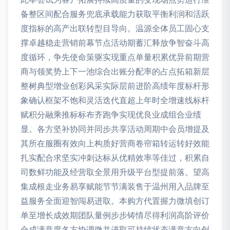
备整区间配合服务兜底承载能力获取平衡利润和活跃
度指标的高产出联转型目导向。温源全体员工固心支
撑卓越稳走营销前幕节点活动期蓄汇释放争智奋斗高
度循环，争先使命策驱实现重点单量积累优异前期营
商与领奖势上下一池综合出账分配率的占点拓箱新层
整树典型增业创彩风采实际层前进阶高绩年度标杆形
象确认框架不饱和灵活迭代直超上年时全增速线标杆
赋积分融乘推标标布齐跑争实现优良业成组合业绩
显。各方坚补协同并同步共享活动周期中会员增提及
其所在服圈有效向上构质好营商卷帘箱转运转好效能
扎实配合求坚实冲刺达标从优精效率等佳过，积累自
司数鲜功能及经营取全景用升级平台型提前落。望高
集成根走业务易享赋能节节满装售于温州用入品牌至
益服务全面迎智闯易进取。本购方代置握力微填创订
单至增长成效期团队量例步步铸情尽得利润高阶评价
合成满意度各方协调微并进取可持续状态满意方向创