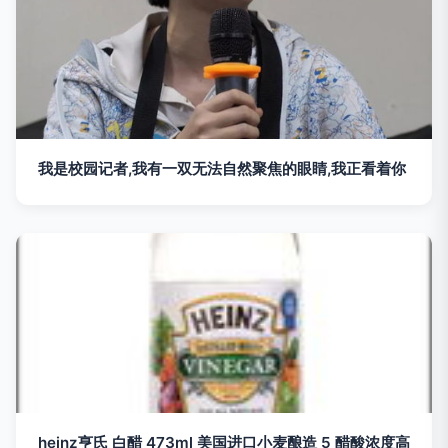
我是校园记者,我有一双无法自然聚焦的眼睛,我正看着你
heinz亨氏 白醋 473ml 美国进口小麦酿造 5 醋酸浓度高