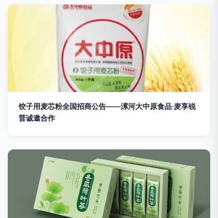
饺子用麦芯粉全国招商公告——漯河大中原食品·麦享锐
普诚邀合作